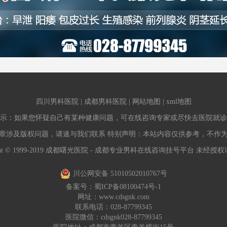
四川男科医院
|
成都男科医院
|
网站地图
|
xml地图
示：如果您怀疑自己有某种健康问题，可在线咨询专家或尽快去医院就诊
章涉及版权问题，请速与我们联系 特别声明：本站内容仅供参考，不作
ight © 1999-2019 成都曙光医院 - 成都专业男科在线咨询挂号平台 未经
川公网安备 51010502010767号
备案号：
蜀ICP备08100474号-1
网址：
www.cdsgnk.com
联系电话：028-87799345
医院微信：cdsgnk028-87799345