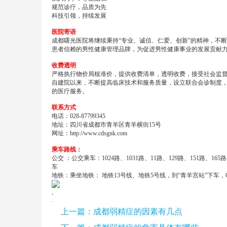
规范诊疗，品质为先
科技引领，持续发展
医院寄语
成都曙光医院将继续秉持“专业、诚信、仁爱、创新”的精神，不
患者信赖的男性健康管理品牌，为促进男性健康事业的发展贡献
收费透明
严格执行物价局核准价，提供收费清单，透明收费，接受社会监
自建院以来，不断提高临床技术和服务质量，设立联合会诊制度
的医疗服务。
联系方式
电话：028-87799345
地址：四川省成都市青羊区青羊横街15号
网址：
http://www.cdsgnk.com
乘车路线：
公交 ：公交乘车：1024路、1031路、11路、129路、151路、16
车
地铁：乘坐地铁： 地铁13号线、地铁5号线，到“青羊宫站”下车，
,
.
上一篇：
成都弱精症的因素有几点