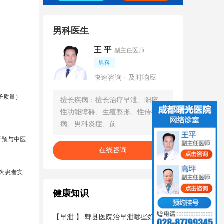
男科医生
王 平
副主任医师
男科
快速咨询 · 及时响应
子质量）
擅长疾病：擅长治疗早泄、阳痿、
性功能障碍、生殖整形、性传播疾
病、男科炎症、前
干预与中医
在线咨询
为患者实
健康知识
更多
【
早泄
】
郫县医院治早泄哪些好