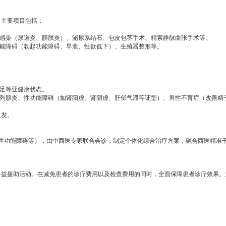
，主要项目包括：
感染（尿道炎、膀胱炎）、泌尿系结石、包皮包茎手术、精索静脉曲张手术等。
能障碍（勃起功能障碍、早泄、性欲低下）、生殖器整形等。
足等亚健康状态。
列腺炎、性功能障碍（如肾阳虚、肾阴虚、肝郁气滞等证型）、男性不育症（改善精
复发。
功能障碍等），由中西医专家联合会诊，制定个体化综合治疗方案，融合西医精准
公益援助活动。在减免患者的诊疗费用以及检查费用的同时，全面保障患者诊疗效果。