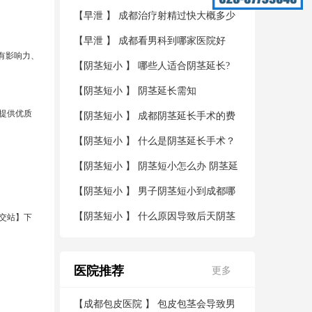
【
早泄
】
成都治疗射精过快大概多少
钱
【
早泄
】
成都看男科到哪家医院好
有影响力、
【
阴茎短小
】
哪些人适合阴茎延长?
【
阴茎短小
】
阴茎延长需知
提供优质
【
阴茎短小
】
成都阴茎延长手术的费
用？
【
阴茎短小
】
什么是阴茎延长手术？
【
阴茎短小
】
阴茎短小怎么办 阴茎延
长术帮您解决烦恼
【
阴茎短小
】
男子阴茎短小到成都哪
家医院看好
【
阴茎短小
】
什么原因导致后天阴茎
宫公交站】下
短小
医院推荐
更多
【
成都包皮医院
】
包皮包茎会导致男