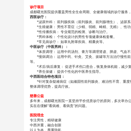
诊疗项目
成都曙光医院提供覆盖男性全生命周期、全健康领域的诊疗服务
西医诊疗：
*泌尿外科： 前列腺疾病（前列腺炎、前列腺增生）、泌尿系
*生殖健康： 男性不育症（少精、弱精、畸精、无精）、性功
*性传播疾病： 专业规范的检测、诊断与治疗。
*男科体检： 个性化设计的男性专项健康体检套餐。
*常见病诊疗： 如睾丸附睾疾病、精囊炎等。
中医诊疗（中医男科）：
*体质调理： 运用中药汤剂、膏方等调理肾虚、脾虚、气血不
*慢病调治： 运用中药、针灸、艾灸、拔罐等方法治疗慢性前
等。
*术后/病后康复： 促进手术伤口愈合，恢复身体机能，减少
*养生保健： 提供个性化的中医养生指导。
中西医结合特色项目：
*针对复杂疑难病症（如顽固性前列腺炎、难治性不育、重度性
整体调理优势，提高疗效。
慈善公益
多年来，成都曙光医院一直坚持平价优质诊疗的原则，多次举办
实在在缓解“看病难、看病贵”的问题。
医院理念
专注男性，精研健康
中西并重，融合创新
以人为本，尊重隐私