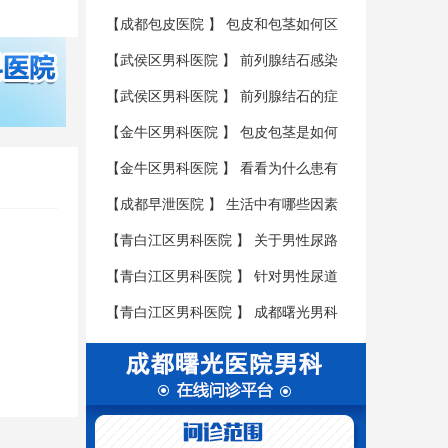
性肾虚
【
成都包皮医院
】
包皮和包茎如何区
分？
【
武侯区男科医院
】
前列腺结石感染
会有哪些后果?
【
武侯区男科医院
】
前列腺结石的症
状有哪些？
【
金牛区男科医院
】
包皮包茎是如何
形成危害的呢?
【
金牛区男科医院
】
看看为什么患有
包皮包茎疾病要尽早的治疗呢?
【
成都早泄医院
】
生活中有哪些因素
是会导致男性不育的呢?
【
青白江区男科医院
】
关于男性尿路
感染患者的三大护理具体是什么呢?
【
青白江区男科医院
】
针对男性尿道
炎要如何进行护理呢?
【
青白江区男科医院
】
成都曙光男科
医学医院教您如何辨别尿道炎