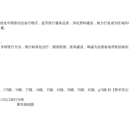
断优化中西医结合诊疗模式，提升医疗服务品质，深化男科建设，努力打造成为区域内
力量。
督。
，专研医疗方法，推行标准化治疗，狠抓医德、医风建设，竭诚为全国各地求医的病友
5路、170路、19路、27路、34路、35路、42路、58路、59路、82路、g74路 到【青羊
G2出口前行50米