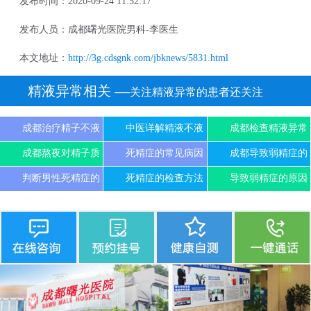
发布时间：2020-09-24 11:52:17
发布人员：成都曙光医院男科-李医生
本文地址：
http://3g.cdsgnk.com/jbknews/5831.html
精液异常相关
──关注精液异常的患者还关注
成都治疗精子不液
中医详解精液不液
成都检查精液异常
成都熬夜对精子质
死精症的常见病因
成都导致弱精症的
判断男性死精症的
死精症的检查方法
导致弱精症的原因