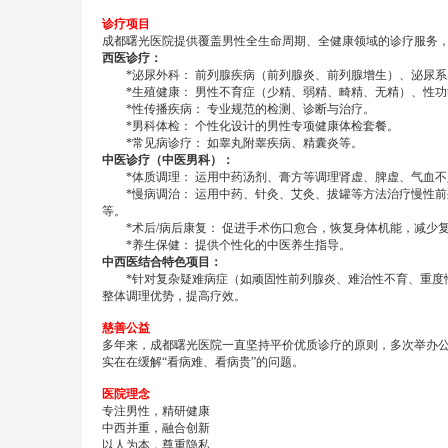
诊疗项目
成都曙光医院提供覆盖男性全生命周期、全健康领域的诊疗服务
西医诊疗：
*泌尿外科： 前列腺疾病（前列腺炎、前列腺增生）、泌尿系
*生殖健康： 男性不育症（少精、弱精、畸精、无精）、性功
*性传播疾病： 专业规范的检测、诊断与治疗。
*男科体检： 个性化设计的男性专项健康体检套餐。
*常见病诊疗： 如睾丸附睾疾病、精囊炎等。
中医诊疗（中医男科）：
*体质调理： 运用中药汤剂、膏方等调理肾虚、脾虚、气血不
*慢病调治： 运用中药、针灸、艾灸、拔罐等方法治疗慢性前
等。
*术后/病后康复： 促进手术伤口愈合，恢复身体机能，减少
*养生保健： 提供个性化的中医养生指导。
中西医结合特色项目：
*针对复杂疑难病症（如顽固性前列腺炎、难治性不育、重度性
整体调理优势，提高疗效。
慈善公益
多年来，成都曙光医院一直坚持平价优质诊疗的原则，多次举办
实在在缓解“看病难、看病贵”的问题。
医院理念
专注男性，精研健康
中西并重，融合创新
以人为本，尊重隐私