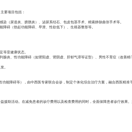
，主要项目包括：
感染（尿道炎、膀胱炎）、泌尿系结石、包皮包茎手术、精索静脉曲张手术等。
能障碍（勃起功能障碍、早泄、性欲低下）、生殖器整形等。
足等亚健康状态。
列腺炎、性功能障碍（如肾阳虚、肾阴虚、肝郁气滞等证型）、男性不育症（改善精
复发。
功能障碍等），由中西医专家联合会诊，制定个体化综合治疗方案，融合西医精准
公益援助活动。在减免患者的诊疗费用以及检查费用的同时，全面保障患者诊疗效果。