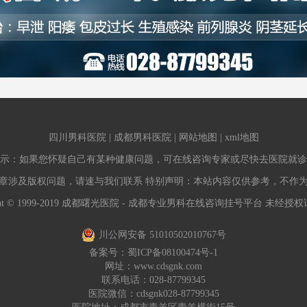
四川男科医院
|
成都男科医院
|
网站地图
|
xml地图
示：如果您怀疑自己有某种健康问题，可在线咨询专家或尽快去医院就诊
章涉及版权问题，请速与我们联系 特别声明：本站内容仅供参考，不作
ight © 1999-2019 成都曙光医院 - 成都专业男科在线咨询挂号平台 未经
川公网安备 51010502010767号
备案号：
蜀ICP备08100474号-1
网址：
www.cdsgnk.com
联系电话：028-87799345
医院微信：cdsgnk028-87799345