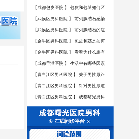
性肾虚
【
成都包皮医院
】
包皮和包茎如何区
分？
【
武侯区男科医院
】
前列腺结石感染
会有哪些后果?
【
武侯区男科医院
】
前列腺结石的症
状有哪些？
【
金牛区男科医院
】
包皮包茎是如何
形成危害的呢?
【
金牛区男科医院
】
看看为什么患有
包皮包茎疾病要尽早的治疗呢?
【
成都早泄医院
】
生活中有哪些因素
是会导致男性不育的呢?
【
青白江区男科医院
】
关于男性尿路
感染患者的三大护理具体是什么呢?
【
青白江区男科医院
】
针对男性尿道
炎要如何进行护理呢?
【
青白江区男科医院
】
成都曙光男科
医学医院教您如何辨别尿道炎