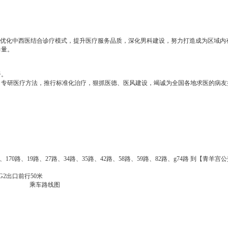
断优化中西医结合诊疗模式，提升医疗服务品质，深化男科建设，努力打造成为区域内
力量。
督。
，专研医疗方法，推行标准化治疗，狠抓医德、医风建设，竭诚为全国各地求医的病友
5路、170路、19路、27路、34路、35路、42路、58路、59路、82路、g74路 到【青羊
G2出口前行50米