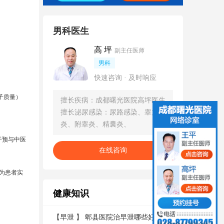
男科医生
高 坪
副主任医师
男科
快速咨询 · 及时响应
子质量）
擅长疾病：成都曙光医院高坪医生
擅长泌尿感染：尿路感染、睾丸
炎、附睾炎、精囊炎、
干预与中医
在线咨询
为患者实
健康知识
更多
【
早泄
】
郫县医院治早泄哪些好