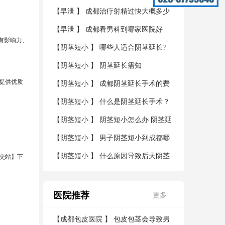
【
早泄
】
成都治疗射精过快大概多少
钱
【
早泄
】
成都看男科到哪家医院好
有影响力、
【
阴茎短小
】
哪些人适合阴茎延长?
【
阴茎短小
】
阴茎延长需知
提供优质
【
阴茎短小
】
成都阴茎延长手术的费
用？
【
阴茎短小
】
什么是阴茎延长手术？
【
阴茎短小
】
阴茎短小怎么办 阴茎延
长术帮您解决烦恼
【
阴茎短小
】
男子阴茎短小到成都哪
家医院看好
【
阴茎短小
】
什么原因导致后天阴茎
宫公交站】下
短小
医院推荐
更多
【
成都包皮医院
】
包皮包茎会导致男