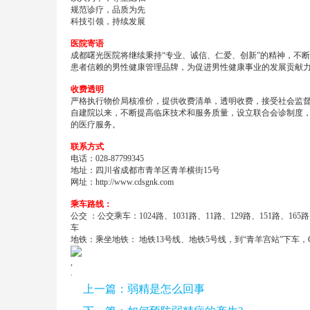
规范诊疗，品质为先
科技引领，持续发展
医院寄语
成都曙光医院将继续秉持“专业、诚信、仁爱、创新”的精神，不
患者信赖的男性健康管理品牌，为促进男性健康事业的发展贡献
收费透明
严格执行物价局核准价，提供收费清单，透明收费，接受社会监
自建院以来，不断提高临床技术和服务质量，设立联合会诊制度
的医疗服务。
联系方式
电话：028-87799345
地址：四川省成都市青羊区青羊横街15号
网址：
http://www.cdsgnk.com
乘车路线：
公交 ：公交乘车：1024路、1031路、11路、129路、151路、16
车
地铁：乘坐地铁： 地铁13号线、地铁5号线，到“青羊宫站”下车，
,
.
上一篇：
弱精是怎么回事