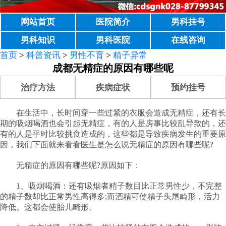
网站首页
医院简介
男科挂号
男科知识
男科医院
在线咨询
首页
>
科普资讯
>
男性不育
>
精子异常
成都无精症的原因有哪些呢
治疗方法
疾病症状
预约挂号
在生活中，长时间穿一些过紧的衣服会造成无精症，还有长
期的吸烟喝酒也会引起无精症，有的人是房事比较乱导致的，还
有的人是平时比较挑食造成的，这些都是导致疾病发生的重要原
因，我们下面就来看看医生是怎么说无精症的原因有哪些呢?
无精症的原因有哪些呢?原因如下：
1、吸烟喝酒：还有吸烟者精子数目比正常男性少，不完整
的精子数却比正常男性高得多;而酒精可使精子头尾畸形，活力
降低。这都会使胎儿畸形。