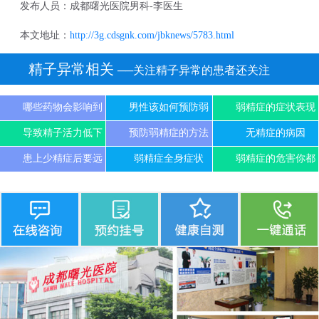
发布人员：成都曙光医院男科-李医生
本文地址：
http://3g.cdsgnk.com/jbknews/5783.html
精子异常相关
──关注精子异常的患者还关注
哪些药物会影响到
男性该如何预防弱
弱精症的症状表现
导致精子活力低下
预防弱精症的方法
无精症的病因
患上少精症后要远
弱精症全身症状
弱精症的危害你都