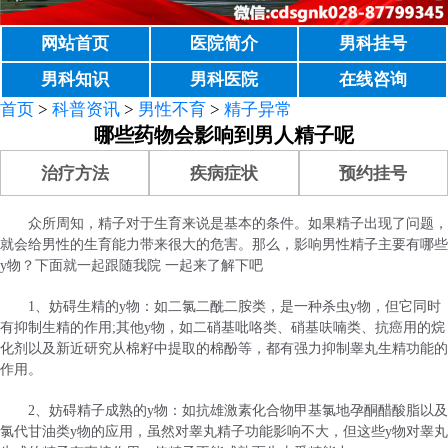
网站首页
医院简介
男科挂号
男科知识
男科医院
在线咨询
首页
>
科普资讯
>
男性不育
>
精子异常
哪些药物会影响到男人精子呢
治疗方法
疾病症状
预约挂号
众所周知，精子对于生育来说是基本的条件。如果精子出现了问题，
就会给男性的生育能力带来很大的危害。那么，影响男性精子主要有哪些
y物？下面就一起跟随我院 一起来了解下吧
1、妨碍生精的y物：如二氯二酰二胺类，是一种杀虫y物，但它同时
有抑制生精的作用;其他y物，如二硝基吡咯类、硝基呋喃类、抗癌用的烷
化剂以及新近研究从棉籽中提取的棉酚等，都有强力抑制睾丸生精功能的
作用。
2、妨碍精子成熟的y物：如抗雄激素化合物甲基氯地孕酮醋酸脂以及
氯代甘油类y物的应用，虽然对睾丸精子功能影响不大，但这些y物对睾丸