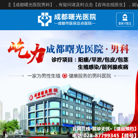
【成都曙光医院男科】，有疑问请及时点击【咨询在线医生】，就诊须知：【来院建议提