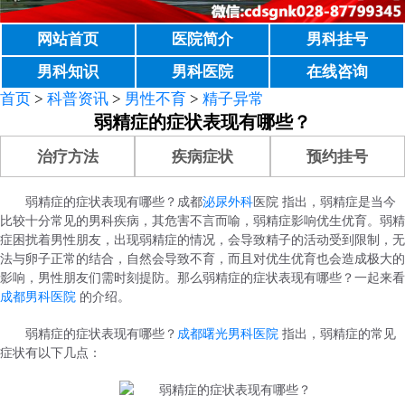
网站首页
医院简介
男科挂号
男科知识
男科医院
在线咨询
首页
>
科普资讯
>
男性不育
>
精子异常
弱精症的症状表现有哪些？
治疗方法
疾病症状
预约挂号
弱精症的症状表现有哪些？成都
泌尿外科
医院 指出，弱精症是当今
比较十分常见的男科疾病，其危害不言而喻，弱精症影响优生优育。弱精
症困扰着男性朋友，出现弱精症的情况，会导致精子的活动受到限制，无
法与卵子正常的结合，自然会导致不育，而且对优生优育也会造成极大的
影响，男性朋友们需时刻提防。那么弱精症的症状表现有哪些？一起来看
成都男科医院
的介绍。
弱精症的症状表现有哪些？
成都曙光男科医院
指出，弱精症的常见
症状有以下几点：