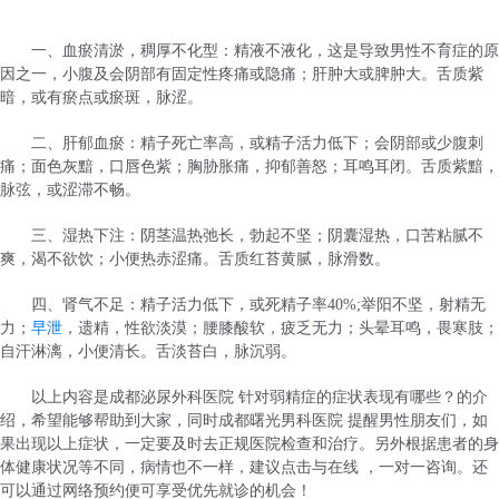
一、血瘀清淤，稠厚不化型：精液不液化，这是导致男性不育症的原
因之一，小腹及会阴部有固定性疼痛或隐痛；肝肿大或脾肿大。舌质紫
暗，或有瘀点或瘀斑，脉涩。
二、肝郁血瘀：精子死亡率高，或精子活力低下；会阴部或少腹刺
痛；面色灰黯，口唇色紫；胸胁胀痛，抑郁善怒；耳鸣耳闭。舌质紫黯，
脉弦，或涩滞不畅。
三、湿热下注：阴茎温热弛长，勃起不坚；阴囊湿热，口苦粘腻不
爽，渴不欲饮；小便热赤涩痛。舌质红苔黄腻，脉滑数。
四、肾气不足：精子活力低下，或死精子率40%;举阳不坚，射精无
力；
早泄
，遗精，性欲淡漠；腰膝酸软，疲乏无力；头晕耳鸣，畏寒肢；
自汗淋漓，小便清长。舌淡苔白，脉沉弱。
以上内容是成都泌尿外科医院 针对弱精症的症状表现有哪些？的介
绍，希望能够帮助到大家，同时成都曙光男科医院 提醒男性朋友们，如
果出现以上症状，一定要及时去正规医院检查和治疗。另外根据患者的身
体健康状况等不同，病情也不一样，建议点击与在线 ，一对一咨询。还
可以通过网络预约便可享受优先就诊的机会！