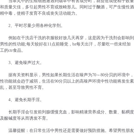
当睾丸中的生殖细胞遭遇到烟草中有害成分时，就会造成使精子数量
和质量欠佳，多引起男性不育或致畸形儿。同时过于酗酒，可产生慢性酒
精中毒，使精子发育不良或丧失活动能力。
2、平时尽量少用各种化学剂。
例如在干洗店干洗的衣服较好放几天再穿，这是因为干洗剂会影响到
男性的性功能;每天较好在11点前睡觉，bz每天出汗，尽量吃一些未经加
工的ctr食品。
3、避免噪声过大。
据有关资料显示，男性如果长期生活在噪声为70～80分贝的环境中，
性功能就会趋于减弱，生活在90分贝以上的高噪声环境中性功能将发生紊
乱，甚至导致男性不育。
4、避免长期手淫。
长期手淫会引发前列腺缓慢充血，影响精液营养成分、数量、黏稠度
及酸碱度等从而诱发不育。
温馨提醒：在日常生活中男性还是需要做好预防措施。希望男性朋友