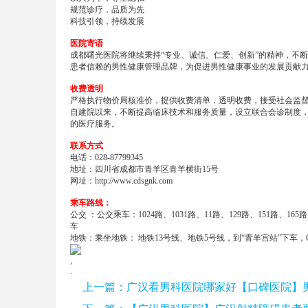
规范诊疗，品质为先
科技引领，持续发展
医院寄语
成都曙光医院将继续秉持“专业、诚信、仁爱、创新”的精神，不
患者信赖的男性健康管理品牌，为促进男性健康事业的发展贡献
收费透明
严格执行物价局核准价，提供收费清单，透明收费，接受社会监
自建院以来，不断提高临床技术和服务质量，设立联合会诊制度
的医疗服务。
联系方式
电话：028-87799345
地址：四川省成都市青羊区青羊横街15号
网址：
http://www.cdsgnk.com
乘车路线：
公交 ：公交乘车：1024路、1031路、11路、129路、151路、16
车
地铁：乘坐地铁： 地铁13号线、地铁5号线，到“青羊宫站”下车，
,
.
上一篇：
广汉看男科医院哪家好【口碑医院】