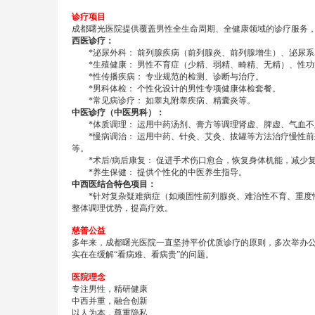
诊疗项目
成都曙光医院提供覆盖男性全生命周期、全健康领域的诊疗服务
西医诊疗：
*泌尿外科： 前列腺疾病（前列腺炎、前列腺增生）、泌尿系
*生殖健康： 男性不育症（少精、弱精、畸精、无精）、性功
*性传播疾病： 专业规范的检测、诊断与治疗。
*男科体检： 个性化设计的男性专项健康体检套餐。
*常见病诊疗： 如睾丸附睾疾病、精囊炎等。
中医诊疗（中医男科）：
*体质调理： 运用中药汤剂、膏方等调理肾虚、脾虚、气血不
*慢病调治： 运用中药、针灸、艾灸、拔罐等方法治疗慢性前
等。
*术后/病后康复： 促进手术伤口愈合，恢复身体机能，减少
*养生保健： 提供个性化的中医养生指导。
中西医结合特色项目：
*针对复杂疑难病症（如顽固性前列腺炎、难治性不育、重度性
整体调理优势，提高疗效。
慈善公益
多年来，成都曙光医院一直坚持平价优质诊疗的原则，多次举办
实在在缓解“看病难、看病贵”的问题。
医院理念
专注男性，精研健康
中西并重，融合创新
以人为本，尊重隐私