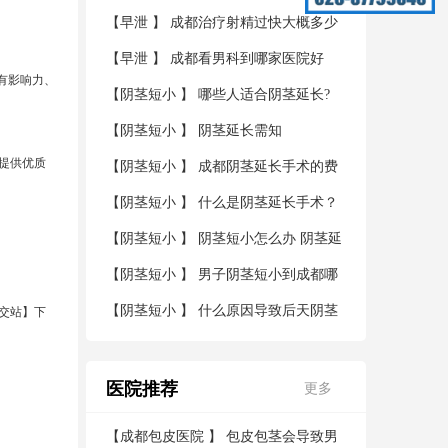
【
早泄
】
成都治疗射精过快大概多少
钱
【
早泄
】
成都看男科到哪家医院好
有影响力、
【
阴茎短小
】
哪些人适合阴茎延长?
【
阴茎短小
】
阴茎延长需知
提供优质
【
阴茎短小
】
成都阴茎延长手术的费
用？
【
阴茎短小
】
什么是阴茎延长手术？
【
阴茎短小
】
阴茎短小怎么办 阴茎延
长术帮您解决烦恼
【
阴茎短小
】
男子阴茎短小到成都哪
家医院看好
【
阴茎短小
】
什么原因导致后天阴茎
宫公交站】下
短小
医院推荐
更多
【
成都包皮医院
】
包皮包茎会导致男