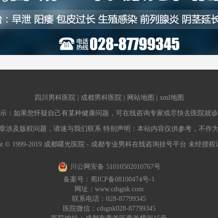
四川男科医院
|
成都男科医院
|
网站地图
|
xml地图
示：如果您怀疑自己有某种健康问题，可在线咨询专家或尽快去医院就诊
章涉及版权问题，请速与我们联系 特别声明：本站内容仅供参考，不作
ight © 1999-2019 成都曙光医院 - 成都专业男科在线咨询挂号平台 未经
川公网安备 51010502010767号
备案号：
蜀ICP备08100474号-1
网址：
www.cdsgnk.com
联系电话：028-87799345
医院微信：cdsgnk028-87799345