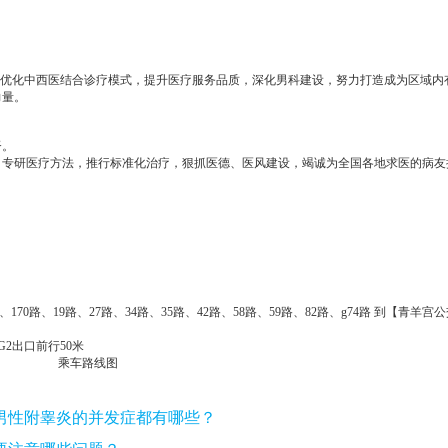
断优化中西医结合诊疗模式，提升医疗服务品质，深化男科建设，努力打造成为区域内
力量。
督。
，专研医疗方法，推行标准化治疗，狠抓医德、医风建设，竭诚为全国各地求医的病友
5路、170路、19路、27路、34路、35路、42路、58路、59路、82路、g74路 到【青羊
G2出口前行50米
男性附睾炎的并发症都有哪些？