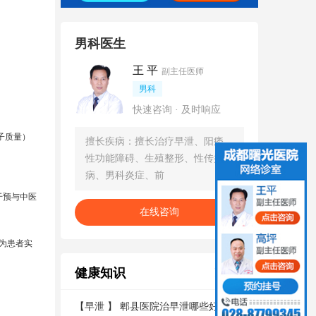
男科医生
王 平
副主任医师
男科
快速咨询 · 及时响应
子质量）
擅长疾病：擅长治疗早泄、阳痿、
性功能障碍、生殖整形、性传播疾
病、男科炎症、前
干预与中医
在线咨询
为患者实
健康知识
更多
【
早泄
】
郫县医院治早泄哪些好