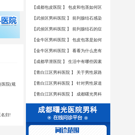
性肾虚
【
成都包皮医院
】
包皮和包茎如何区
分？
【
武侯区男科医院
】
前列腺结石感染
会有哪些后果?
【
武侯区男科医院
】
前列腺结石的症
状有哪些？
【
金牛区男科医院
】
包皮包茎是如何
形成危害的呢?
【
金牛区男科医院
】
看看为什么患有
包皮包茎疾病要尽早的治疗呢?
【
成都早泄医院
】
生活中有哪些因素
是会导致男性不育的呢?
【
青白江区男科医院
】
关于男性尿路
感染患者的三大护理具体是什么呢?
【
青白江区男科医院
】
针对男性尿道
炎医院(规
炎要如何进行护理呢?
【
青白江区男科医院
】
成都曙光男科
医学医院教您如何辨别尿道炎
名归!