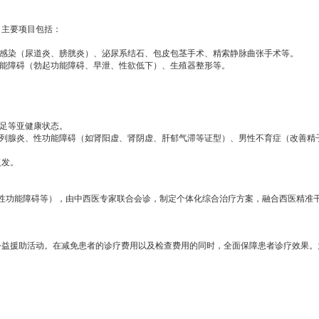
，主要项目包括：
感染（尿道炎、膀胱炎）、泌尿系结石、包皮包茎手术、精索静脉曲张手术等。
能障碍（勃起功能障碍、早泄、性欲低下）、生殖器整形等。
足等亚健康状态。
列腺炎、性功能障碍（如肾阳虚、肾阴虚、肝郁气滞等证型）、男性不育症（改善精
复发。
功能障碍等），由中西医专家联合会诊，制定个体化综合治疗方案，融合西医精准
公益援助活动。在减免患者的诊疗费用以及检查费用的同时，全面保障患者诊疗效果。