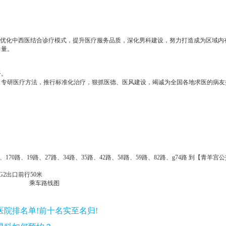
断优化中西医结合诊疗模式，提升医疗服务品质，深化男科建设，努力打造成为区域内
力量。
督。
，专研医疗方法，推行标准化治疗，狠抓医德、医风建设，竭诚为全国各地求医的病友
5路、170路、19路、27路、34路、35路、42路、58路、59路、82路、g74路 到【青羊
G2出口前行50米
院排名单!前十名实至名归!