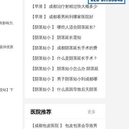
【
早泄
】
成都治疗射精过快大概多少
钱
【
早泄
】
成都看男科到哪家医院好
有影响力、
【
阴茎短小
】
哪些人适合阴茎延长?
【
阴茎短小
】
阴茎延长需知
提供优质
【
阴茎短小
】
成都阴茎延长手术的费
用？
【
阴茎短小
】
什么是阴茎延长手术？
【
阴茎短小
】
阴茎短小怎么办 阴茎延
长术帮您解决烦恼
【
阴茎短小
】
男子阴茎短小到成都哪
家医院看好
【
阴茎短小
】
什么原因导致后天阴茎
宫公交站】下
短小
医院推荐
更多
【
成都包皮医院
】
包皮包茎会导致男