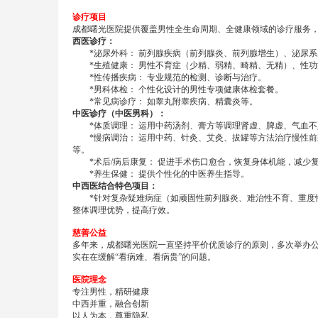
诊疗项目
成都曙光医院提供覆盖男性全生命周期、全健康领域的诊疗服务
西医诊疗：
*泌尿外科： 前列腺疾病（前列腺炎、前列腺增生）、泌尿系
*生殖健康： 男性不育症（少精、弱精、畸精、无精）、性功
*性传播疾病： 专业规范的检测、诊断与治疗。
*男科体检： 个性化设计的男性专项健康体检套餐。
*常见病诊疗： 如睾丸附睾疾病、精囊炎等。
中医诊疗（中医男科）：
*体质调理： 运用中药汤剂、膏方等调理肾虚、脾虚、气血不
*慢病调治： 运用中药、针灸、艾灸、拔罐等方法治疗慢性前
等。
*术后/病后康复： 促进手术伤口愈合，恢复身体机能，减少
*养生保健： 提供个性化的中医养生指导。
中西医结合特色项目：
*针对复杂疑难病症（如顽固性前列腺炎、难治性不育、重度性
整体调理优势，提高疗效。
慈善公益
多年来，成都曙光医院一直坚持平价优质诊疗的原则，多次举办
实在在缓解“看病难、看病贵”的问题。
医院理念
专注男性，精研健康
中西并重，融合创新
以人为本，尊重隐私