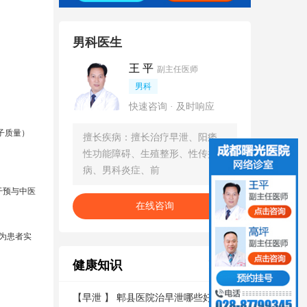
男科医生
王 平
副主任医师
男科
快速咨询 · 及时响应
子质量）
擅长疾病：擅长治疗早泄、阳痿、
性功能障碍、生殖整形、性传播疾
病、男科炎症、前
干预与中医
在线咨询
为患者实
健康知识
更多
【
早泄
】
郫县医院治早泄哪些好