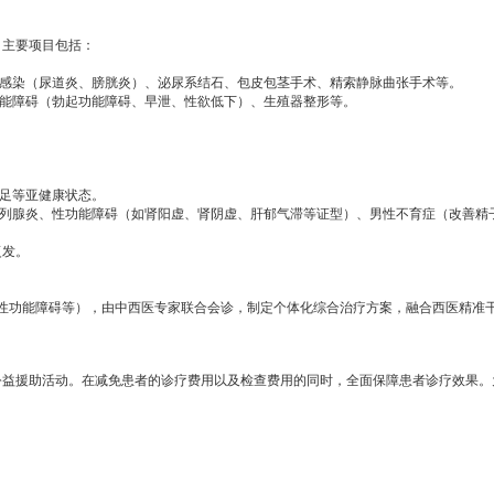
，主要项目包括：
感染（尿道炎、膀胱炎）、泌尿系结石、包皮包茎手术、精索静脉曲张手术等。
能障碍（勃起功能障碍、早泄、性欲低下）、生殖器整形等。
足等亚健康状态。
列腺炎、性功能障碍（如肾阳虚、肾阴虚、肝郁气滞等证型）、男性不育症（改善精
复发。
功能障碍等），由中西医专家联合会诊，制定个体化综合治疗方案，融合西医精准
公益援助活动。在减免患者的诊疗费用以及检查费用的同时，全面保障患者诊疗效果。