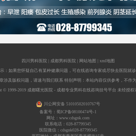
四川男科医院
|
成都男科医院
|
网站地图
|
xml地图
示：如果您怀疑自己有某种健康问题，可在线咨询专家或尽快去医院就诊
章涉及版权问题，请速与我们联系 特别声明：本站内容仅供参考，不作
ight © 1999-2019 成都曙光医院 - 成都专业男科在线咨询挂号平台 未经
川公网安备 51010502010767号
备案号：
蜀ICP备08100474号-1
网址：
www.cdsgnk.com
联系电话：028-87799345
医院微信：cdsgnk028-87799345