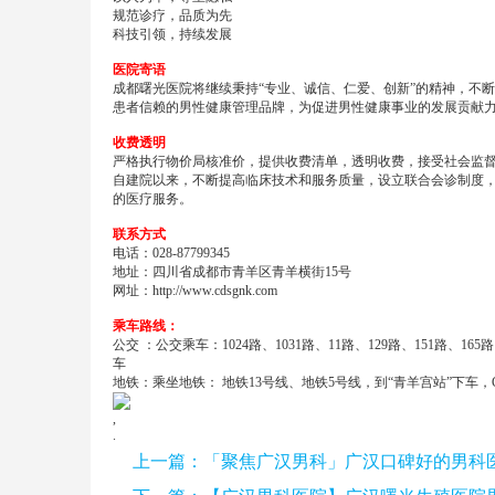
规范诊疗，品质为先
科技引领，持续发展
医院寄语
成都曙光医院将继续秉持“专业、诚信、仁爱、创新”的精神，不
患者信赖的男性健康管理品牌，为促进男性健康事业的发展贡献
收费透明
严格执行物价局核准价，提供收费清单，透明收费，接受社会监
自建院以来，不断提高临床技术和服务质量，设立联合会诊制度
的医疗服务。
联系方式
电话：028-87799345
地址：四川省成都市青羊区青羊横街15号
网址：
http://www.cdsgnk.com
乘车路线：
公交 ：公交乘车：1024路、1031路、11路、129路、151路、16
车
地铁：乘坐地铁： 地铁13号线、地铁5号线，到“青羊宫站”下车，
,
.
上一篇：
「聚焦广汉男科」广汉口碑好的男科医