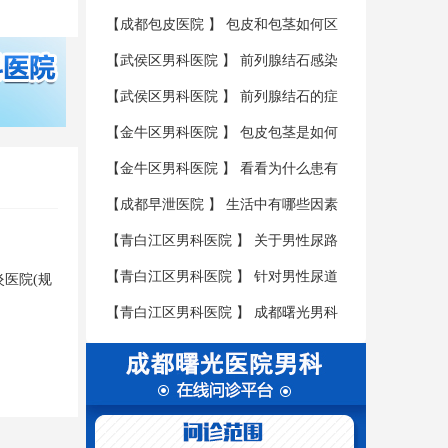
性肾虚
【
成都包皮医院
】
包皮和包茎如何区
分？
【
武侯区男科医院
】
前列腺结石感染
会有哪些后果?
【
武侯区男科医院
】
前列腺结石的症
状有哪些？
【
金牛区男科医院
】
包皮包茎是如何
形成危害的呢?
【
金牛区男科医院
】
看看为什么患有
包皮包茎疾病要尽早的治疗呢?
【
成都早泄医院
】
生活中有哪些因素
是会导致男性不育的呢?
【
青白江区男科医院
】
关于男性尿路
感染患者的三大护理具体是什么呢?
【
青白江区男科医院
】
针对男性尿道
炎医院(规
炎要如何进行护理呢?
【
青白江区男科医院
】
成都曙光男科
医学医院教您如何辨别尿道炎