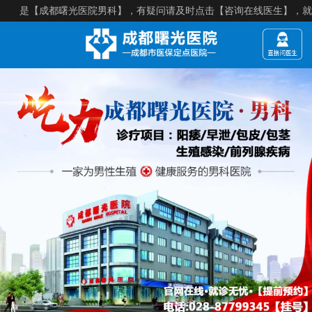
是【成都曙光医院男科】，有疑问请及时点击【咨询在线医生】，就诊须知：【来院建议