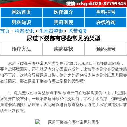
网站首页
医院简介
男科挂号
男科知识
男科医院
在线咨询
首页
>
科普资讯
>
生殖器整形
>
系带修复
尿道下裂都有哪些常见的类型
治疗方法
疾病症状
预约挂号
尿道下裂都有哪些常见的类型呢?导致男人尿道口下裂的原因很多，
要考虑环境因素，还有就是内分泌因素造成的，比如垂体异常会导致性腺
轴不正常，这就会导致尿道口裂，除此之外还包括染色体异常以及基因突
变等因素，那么尿道下裂都有哪些常见的类型呢?
1、龟头型或冠状沟型尿道下裂;尿道开口在冠状沟腹侧中央，此型除
尿道开口较窄外，一般不影响排尿和性交功能，可不手术治疗，但畸形的
尿道会影响性生活质量，因此建议进行尿道整形，通过手术将尿道外口前
移至正常位置。