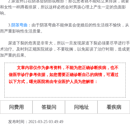
2.尿道外口在阴茎会阴部或根部：那么患者就不能站立来排尿，就要
和女性一样蹲着排尿，所以这样必然会对男孩心理上产生一定的负面影
响。
3.
阴茎弯曲
：由于阴茎弯曲不能伸直会使婚后的性生活很不愉快，从
而严重影响性生活质量。
尿道下裂的危害是非常大，所以一旦发现尿道下裂必须要尽早进行手
术治疗。及时到正规医院就诊，不要耽搁，以免延误了治疗时期，造成更
加严重的后果。
文章内容仅作为参考资料，不能为您正确诊断疾病，也不
做医学诊疗参考依据，如您需要正确诊断自己的病情，可通过
以下方式，曙光医院将由专业医护人员为您解答：
问费用
答疑问
问地址
看疾病
发布时间：2021-03-25 03:49:49