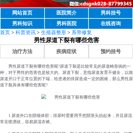
网站首页
医院简介
男科挂号
男科知识
男科医院
在线咨询
首页
>
科普资讯
>
生殖器整形
>
系带修复
男性尿道下裂有哪些危害
治疗方法
疾病症状
预约挂号
男性尿道下裂有哪些危害呢?尿道下裂是比较常见的尿道畸形病的一
种，对于男性的危害也是较大的。尿道下裂，意指尿道发育不健全，以致
尿道开口于正常位置的下端，给患者的排尿造成一定的困难，那么男性尿
道下裂具体有哪些危害呢?
1.尿道外口在阴颈体部：排尿时需要用手把阴茎头抬起来，并且尿流
常呈喷洒状，容易尿湿衣裤。