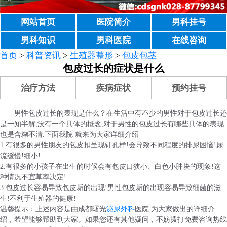
网站首页
医院简介
男科挂号
男科知识
男科医院
在线咨询
首页
>
科普资讯
>
生殖器整形
>
包皮包茎
包皮过长的症状是什么
治疗方法
疾病症状
预约挂号
男性包皮过长的表现是什么？在生活中有不少的男性对于包皮过长还
是一知半解,没有一个具体的概念,对于男性的包皮过长有哪些具体的表现
也是含糊不清.下面我院 就来为大家详细介绍
1.有很多的男性朋友的包皮扣呈现针孔样!会导致不同程度的排尿困恼!尿
流缓慢!细小!
2.有很多的小孩子在出生的时候会有包皮口狭小、白色小肿块的现象!这
种情况不宜草率决定!
3.包皮过长容易导致包皮垢的出现!男性包皮垢的出现容易导致细菌的滋
生!不利于生殖器的健康!
温馨提示：上述内容是由成都曙光
泌尿外科
医院 为大家做出的详细介
绍，希望能够帮助到大家。如果您还有其他疑问，不妨拨打免费咨询热线