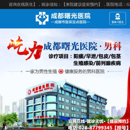
医生】，就诊须知：【来院建议提前预约】，医院电话：028-87799345 医