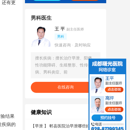
。还有更
男科医生
王 平
副主任医师
男科
快速咨询 · 及时响应
擅长疾病：擅长治疗早泄、阳痿、
性功能障碍、生殖整形、性传播疾
病、男科炎症、前
在线咨询
健康知识
更多
检验结果
性疾病的
【
早泄
】
郫县医院治早泄哪些好