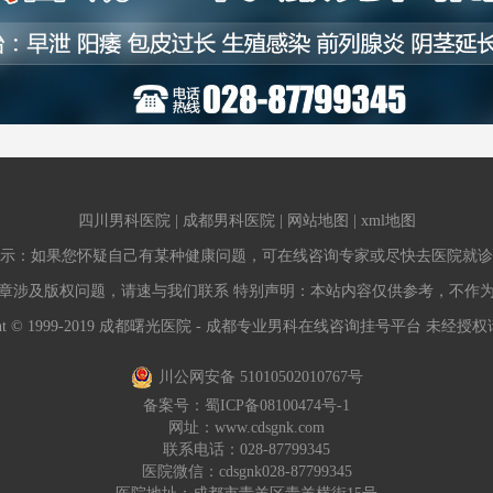
四川男科医院
|
成都男科医院
|
网站地图
|
xml地图
示：如果您怀疑自己有某种健康问题，可在线咨询专家或尽快去医院就诊
章涉及版权问题，请速与我们联系 特别声明：本站内容仅供参考，不作
ight © 1999-2019 成都曙光医院 - 成都专业男科在线咨询挂号平台 未经
川公网安备 51010502010767号
备案号：
蜀ICP备08100474号-1
网址：
www.cdsgnk.com
联系电话：028-87799345
医院微信：cdsgnk028-87799345