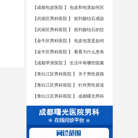
性肾虚
【
成都包皮医院
】
包皮和包茎如何区
分？
【
武侯区男科医院
】
前列腺结石感染
会有哪些后果?
【
武侯区男科医院
】
前列腺结石的症
状有哪些？
【
金牛区男科医院
】
包皮包茎是如何
形成危害的呢?
【
金牛区男科医院
】
看看为什么患有
包皮包茎疾病要尽早的治疗呢?
【
成都早泄医院
】
生活中有哪些因素
是会导致男性不育的呢?
【
青白江区男科医院
】
关于男性尿路
感染患者的三大护理具体是什么呢?
【
青白江区男科医院
】
针对男性尿道
炎要如何进行护理呢?
【
青白江区男科医院
】
成都曙光男科
医学医院教您如何辨别尿道炎