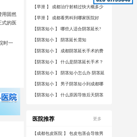
【
早泄
】
成都治疗射精过快大概多少
费用固然
钱
【
早泄
】
成都看男科到哪家医院好
正式的医
【
阴茎短小
】
哪些人适合阴茎延长?
【
阴茎短小
】
阴茎延长需知
院时一
【
阴茎短小
】
成都阴茎延长手术的费
用？
【
阴茎短小
】
什么是阴茎延长手术？
【
阴茎短小
】
阴茎短小怎么办 阴茎延
长术帮您解决烦恼
【
阴茎短小
】
男子阴茎短小到成都哪
家医院看好
【
阴茎短小
】
什么原因导致后天阴茎
短小
医院推荐
更多
【
成都包皮医院
】
包皮包茎会导致男