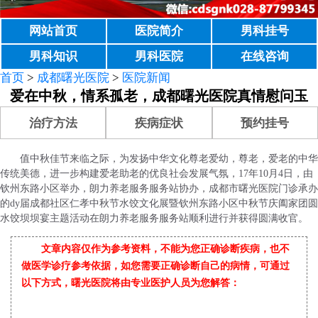
网站首页
医院简介
男科挂号
男科知识
男科医院
在线咨询
首页
>
成都曙光医院
>
医院新闻
爱在中秋，情系孤老，成都曙光医院真情慰问玉
治疗方法
疾病症状
预约挂号
值中秋佳节来临之际，为发扬中华文化尊老爱幼，尊老，爱老的中华
传统美德，进一步构建爱老助老的优良社会发展气氛，17年10月4日，由
钦州东路小区举办，朗力养老服务服务站协办，成都市曙光医院门诊承办
的dy届成都社区仁孝中秋节水饺文化展暨钦州东路小区中秋节庆阖家团圆
水饺坝坝宴主题活动在朗力养老服务服务站顺利进行并获得圆满收官。
文章内容仅作为参考资料，不能为您正确诊断疾病，也不
做医学诊疗参考依据，如您需要正确诊断自己的病情，可通过
以下方式，曙光医院将由专业医护人员为您解答：