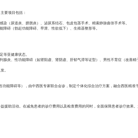
，主要项目包括：
感染（尿道炎、膀胱炎）、泌尿系结石、包皮包茎手术、精索静脉曲张手术等。
能障碍（勃起功能障碍、早泄、性欲低下）、生殖器整形等。
足等亚健康状态。
列腺炎、性功能障碍（如肾阳虚、肾阴虚、肝郁气滞等证型）、男性不育症（改善精
复发。
功能障碍等），由中西医专家联合会诊，制定个体化综合治疗方案，融合西医精准
公益援助活动。在减免患者的诊疗费用以及检查费用的同时，全面保障患者诊疗效果。