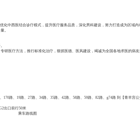
断优化中西医结合诊疗模式，提升医疗服务品质，深化男科建设，努力打造成为区域内
力量。
督。
，专研医疗方法，推行标准化治疗，狠抓医德、医风建设，竭诚为全国各地求医的病友
5路、170路、19路、27路、34路、35路、42路、58路、59路、82路、g74路 到【青羊
G2出口前行50米