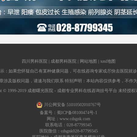
四川男科医院
|
成都男科医院
|
网站地图
|
xml地图
示：如果您怀疑自己有某种健康问题，可在线咨询专家或尽快去医院就诊
章涉及版权问题，请速与我们联系 特别声明：本站内容仅供参考，不作
ight © 1999-2019 成都曙光医院 - 成都专业男科在线咨询挂号平台 未经
川公网安备 51010502010767号
备案号：
蜀ICP备08100474号-1
网址：
www.cdsgnk.com
联系电话：028-87799345
医院微信：cdsgnk028-87799345