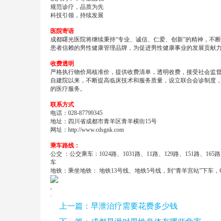
规范诊疗，品质为先
科技引领，持续发展
医院寄语
成都曙光医院将继续秉持“专业、诚信、仁爱、创新”的精神，不
患者信赖的男性健康管理品牌，为促进男性健康事业的发展贡献
收费透明
严格执行物价局核准价，提供收费清单，透明收费，接受社会监
自建院以来，不断提高临床技术和服务质量，设立联合会诊制度
的医疗服务。
联系方式
电话：028-87799345
地址：四川省成都市青羊区青羊横街15号
网址：
http://www.cdsgnk.com
乘车路线：
公交 ：公交乘车：1024路、1031路、11路、129路、151路、16
车
地铁：乘坐地铁： 地铁13号线、地铁5号线，到“青羊宫站”下车，
,
.
上一篇：
早泄治疗需要花费多少钱