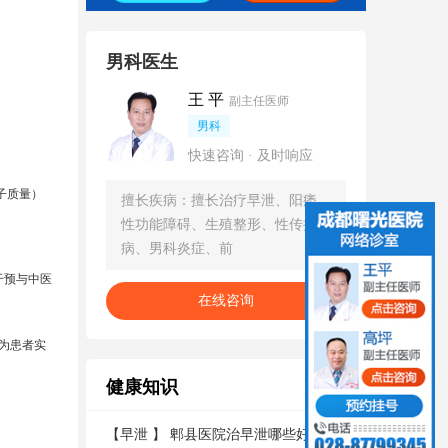
男科医生
王 平
副主任医师
男科
快速咨询 · 及时响应
子质量）
擅长疾病：擅长治疗早泄、阳痿、
性功能障碍、生殖整形、性传播疾
病、男科炎症、前
干预与中医
在线咨询
为患者实
健康知识
更多
【
早泄
】
郫县医院治早泄哪些好