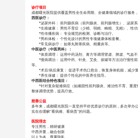
诊疗项目
成都曙光医院提供覆盖男性全生命周期、全健康领域的诊疗服务
西医诊疗：
*泌尿外科： 前列腺疾病（前列腺炎、前列腺增生）、泌尿系
*生殖健康： 男性不育症（少精、弱精、畸精、无精）、性功
*性传播疾病： 专业规范的检测、诊断与治疗。
*男科体检： 个性化设计的男性专项健康体检套餐。
*常见病诊疗： 如睾丸附睾疾病、精囊炎等。
中医诊疗（中医男科）：
*体质调理： 运用中药汤剂、膏方等调理肾虚、脾虚、气血不
*慢病调治： 运用中药、针灸、艾灸、拔罐等方法治疗慢性前
等。
*术后/病后康复： 促进手术伤口愈合，恢复身体机能，减少
*养生保健： 提供个性化的中医养生指导。
中西医结合特色项目：
*针对复杂疑难病症（如顽固性前列腺炎、难治性不育、重度性
整体调理优势，提高疗效。
慈善公益
多年来，成都曙光医院一直坚持平价优质诊疗的原则，多次举办
实在在缓解“看病难、看病贵”的问题。
医院理念
专注男性，精研健康
中西并重，融合创新
以人为本，尊重隐私