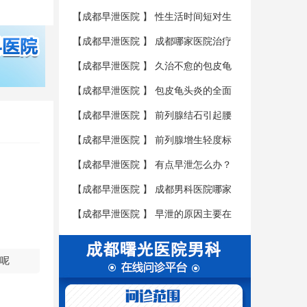
是会导致男性不育的呢?
【
成都早泄医院
】
性生活时间短对生
育有影响吗
【
成都早泄医院
】
成都哪家医院治疗
性生活时间短好?费用多少？
【
成都早泄医院
】
久治不愈的包皮龟
头炎会导致性生活时间短的出现吗?
【
成都早泄医院
】
包皮龟头炎的全面
介绍你都了解吗?
【
成都早泄医院
】
前列腺结石引起腰
痛吃什么药
【
成都早泄医院
】
前列腺增生轻度标
准范围是多少
【
成都早泄医院
】
有点早泄怎么办？
怎么预防早泄？
【
成都早泄医院
】
成都男科医院哪家
好？男性预防勃起功能障碍的方法
【
成都早泄医院
】
早泄的原因主要在
哪些方面呢？成都医阳痿比较好的医院
呢