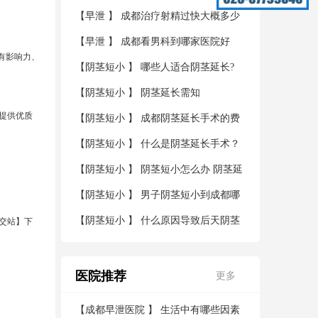
【
早泄
】
成都治疗射精过快大概多少
钱
【
早泄
】
成都看男科到哪家医院好
有影响力、
【
阴茎短小
】
哪些人适合阴茎延长?
【
阴茎短小
】
阴茎延长需知
提供优质
【
阴茎短小
】
成都阴茎延长手术的费
用？
【
阴茎短小
】
什么是阴茎延长手术？
【
阴茎短小
】
阴茎短小怎么办 阴茎延
长术帮您解决烦恼
【
阴茎短小
】
男子阴茎短小到成都哪
家医院看好
【
阴茎短小
】
什么原因导致后天阴茎
宫公交站】下
短小
医院推荐
更多
【
成都早泄医院
】
生活中有哪些因素