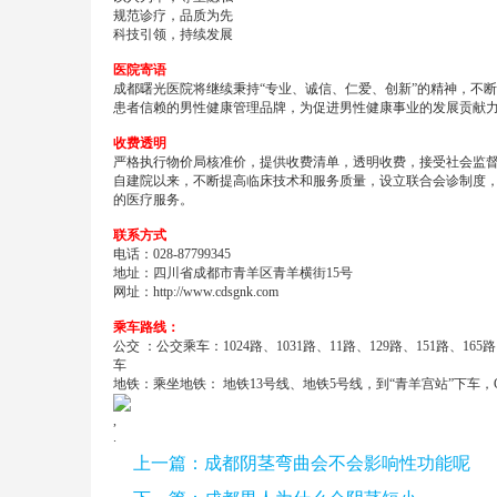
规范诊疗，品质为先
科技引领，持续发展
医院寄语
成都曙光医院将继续秉持“专业、诚信、仁爱、创新”的精神，不
患者信赖的男性健康管理品牌，为促进男性健康事业的发展贡献
收费透明
严格执行物价局核准价，提供收费清单，透明收费，接受社会监
自建院以来，不断提高临床技术和服务质量，设立联合会诊制度
的医疗服务。
联系方式
电话：028-87799345
地址：四川省成都市青羊区青羊横街15号
网址：
http://www.cdsgnk.com
乘车路线：
公交 ：公交乘车：1024路、1031路、11路、129路、151路、16
车
地铁：乘坐地铁： 地铁13号线、地铁5号线，到“青羊宫站”下车，
,
.
上一篇：
成都阴茎弯曲会不会影响性功能呢