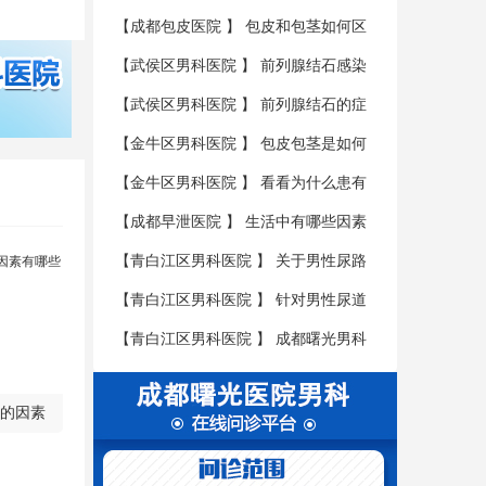
性肾虚
【
成都包皮医院
】
包皮和包茎如何区
分？
【
武侯区男科医院
】
前列腺结石感染
会有哪些后果?
【
武侯区男科医院
】
前列腺结石的症
状有哪些？
【
金牛区男科医院
】
包皮包茎是如何
形成危害的呢?
【
金牛区男科医院
】
看看为什么患有
包皮包茎疾病要尽早的治疗呢?
【
成都早泄医院
】
生活中有哪些因素
是会导致男性不育的呢?
【
青白江区男科医院
】
关于男性尿路
感染患者的三大护理具体是什么呢?
【
青白江区男科医院
】
针对男性尿道
炎要如何进行护理呢?
【
青白江区男科医院
】
成都曙光男科
医学医院教您如何辨别尿道炎
的因素