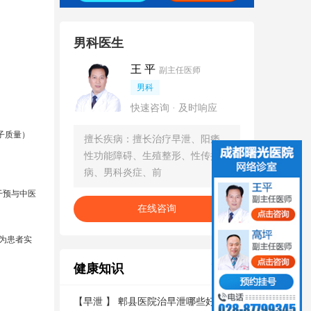
男科医生
王 平
副主任医师
男科
快速咨询 · 及时响应
子质量）
擅长疾病：擅长治疗早泄、阳痿、
性功能障碍、生殖整形、性传播疾
病、男科炎症、前
干预与中医
在线咨询
为患者实
健康知识
更多
【
早泄
】
郫县医院治早泄哪些好