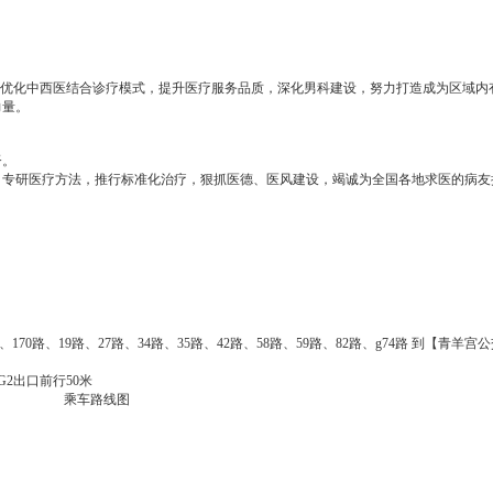
断优化中西医结合诊疗模式，提升医疗服务品质，深化男科建设，努力打造成为区域内
力量。
督。
，专研医疗方法，推行标准化治疗，狠抓医德、医风建设，竭诚为全国各地求医的病友
5路、170路、19路、27路、34路、35路、42路、58路、59路、82路、g74路 到【青羊
G2出口前行50米