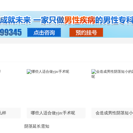
么样
哪些人适合做yjzc手术呢
会造成男性阴茎短小
有哪些呢
阴茎延长需知