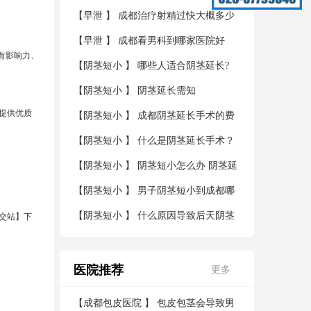
【
早泄
】
成都治疗射精过快大概多少
钱
【
早泄
】
成都看男科到哪家医院好
有影响力、
【
阴茎短小
】
哪些人适合阴茎延长?
【
阴茎短小
】
阴茎延长需知
提供优质
【
阴茎短小
】
成都阴茎延长手术的费
用？
【
阴茎短小
】
什么是阴茎延长手术？
【
阴茎短小
】
阴茎短小怎么办 阴茎延
长术帮您解决烦恼
【
阴茎短小
】
男子阴茎短小到成都哪
家医院看好
【
阴茎短小
】
什么原因导致后天阴茎
宫公交站】下
短小
医院推荐
更多
【
成都包皮医院
】
包皮包茎会导致男