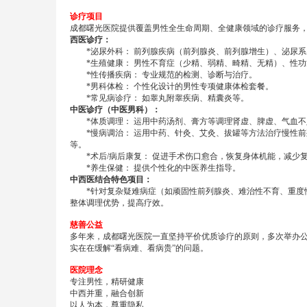
诊疗项目
成都曙光医院提供覆盖男性全生命周期、全健康领域的诊疗服务
西医诊疗：
*泌尿外科： 前列腺疾病（前列腺炎、前列腺增生）、泌尿系
*生殖健康： 男性不育症（少精、弱精、畸精、无精）、性功
*性传播疾病： 专业规范的检测、诊断与治疗。
*男科体检： 个性化设计的男性专项健康体检套餐。
*常见病诊疗： 如睾丸附睾疾病、精囊炎等。
中医诊疗（中医男科）：
*体质调理： 运用中药汤剂、膏方等调理肾虚、脾虚、气血不
*慢病调治： 运用中药、针灸、艾灸、拔罐等方法治疗慢性前
等。
*术后/病后康复： 促进手术伤口愈合，恢复身体机能，减少
*养生保健： 提供个性化的中医养生指导。
中西医结合特色项目：
*针对复杂疑难病症（如顽固性前列腺炎、难治性不育、重度性
整体调理优势，提高疗效。
慈善公益
多年来，成都曙光医院一直坚持平价优质诊疗的原则，多次举办
实在在缓解“看病难、看病贵”的问题。
医院理念
专注男性，精研健康
中西并重，融合创新
以人为本，尊重隐私