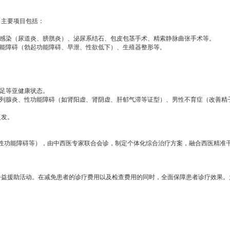
，主要项目包括：
感染（尿道炎、膀胱炎）、泌尿系结石、包皮包茎手术、精索静脉曲张手术等。
能障碍（勃起功能障碍、早泄、性欲低下）、生殖器整形等。
足等亚健康状态。
列腺炎、性功能障碍（如肾阳虚、肾阴虚、肝郁气滞等证型）、男性不育症（改善精
复发。
功能障碍等），由中西医专家联合会诊，制定个体化综合治疗方案，融合西医精准
公益援助活动。在减免患者的诊疗费用以及检查费用的同时，全面保障患者诊疗效果。