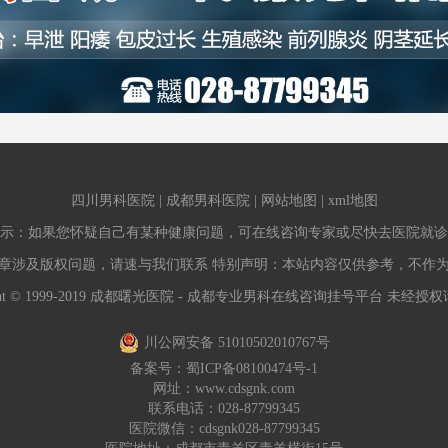
四川男科医院
|
成都男科医院
|
网站地图
|
xml地图
示：如果您怀疑自己有某种健康问题，可在线咨询专家或尽快去医院就诊
章涉及版权问题，请速与我们联系 特别声明：本站内容仅供参考，不作
ight © 1999-2019 成都曙光医院 - 成都专业男科在线咨询挂号平台 未经
川公网安备 51010502010767号
备案号：
蜀ICP备08100474号-1
网址：
www.cdsgnk.com
联系电话：028-87799345
医院微信：cdsgnk028-87799345