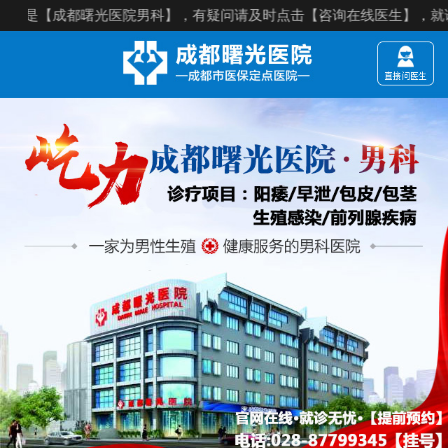
【成都曙光医院男科】，有疑问请及时点击【咨询在线医生】，就诊须知：【来院建议提