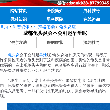
网站首页
医院简介
男科挂号
男科知识
男科医院
在线咨询
首页
>
科普资讯
>
生殖器感染
>
龟头炎症
成都龟头炎会不会引起早泄呢
治疗方法
疾病症状
预约挂号
龟头炎
会不会引起
早泄
呢?龟头炎这种疾病的出现，导致了
许多男性患者的龟头受到了这种疾病的伤害，男性的龟头是非常
脆弱的，在出现龟头炎的时候，患者要多多进行就诊治疗，那么
龟头炎这种疾病会不会引起早泄呢?
1.医生介绍到，患上龟头炎是有可能致使患者出现早泄的，
由于龟头炎的影响，很多患者的龟头会变得因此的敏感，而这类
的龟头炎患者，一旦在受到性刺激的时候，就会导致早泄的出
现。