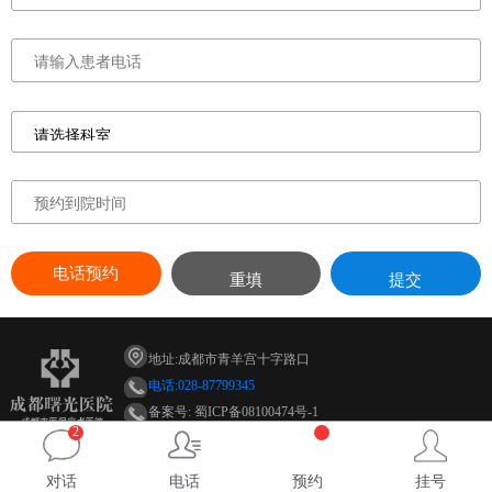
电话预约
重填
提交
地址:成都市青羊宫十字路口
电话:028-87799345
备案号: 蜀ICP备08100474号-1
2
微信:cdsgnk028-87799345
QQ:2168402821
对话
电话
预约
挂号
网址:m.cdsgnk.com