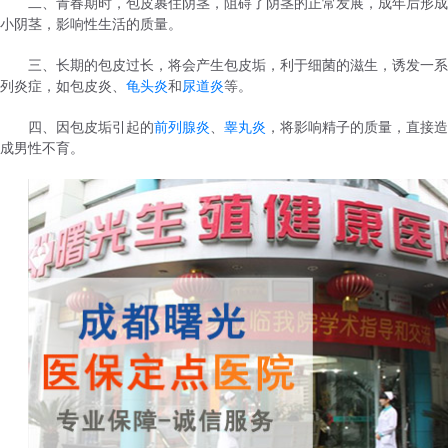
二、青春期时，包皮裹住阴茎，阻碍了阴茎的正常发展，成年后形成
小阴茎，影响性生活的质量。
三、长期的包皮过长，将会产生包皮垢，利于细菌的滋生，诱发一系
列炎症，如包皮炎、
龟头炎
和
尿道炎
等。
四、因包皮垢引起的
前列腺炎
、
睾丸炎
，将影响精子的质量，直接造
成男性不育。