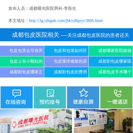
发布人员：成都曙光医院男科-李医生
本文地址：
http://3g.cdsgnk.com/jbk/cdbpyy/3666.html
成都包皮医院相关
──关注成都包皮医院的患者还关
注
包皮包茎会导致男
包皮和包茎如何区
成都哪家医院能做
包皮上有小颗粒的
包皮瘙痒难耐的原
成都割包皮哪家医
成都割包皮哪家正
成都割包皮的费用
成都包皮手术哪个