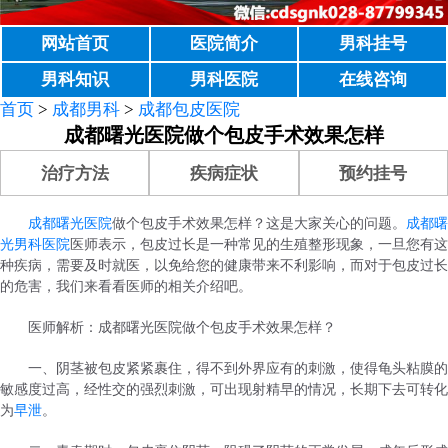
网站首页
医院简介
男科挂号
男科知识
男科医院
在线咨询
首页
>
成都男科
>
成都包皮医院
成都曙光医院做个包皮手术效果怎样
治疗方法
疾病症状
预约挂号
成都曙光医院
做个包皮手术效果怎样？这是大家关心的问题。
成都曙
光男科医院
医师表示，包皮过长是一种常见的生殖整形现象，一旦您有这
种疾病，需要及时就医，以免给您的健康带来不利影响，而对于包皮过长
的危害，我们来看看医师的相关介绍吧。
医师解析：成都曙光医院做个包皮手术效果怎样？
一、阴茎被包皮紧紧裹住，得不到外界应有的刺激，使得龟头粘膜的
敏感度过高，经性交的强烈刺激，可出现射精早的情况，长期下去可转化
为
早泄
。